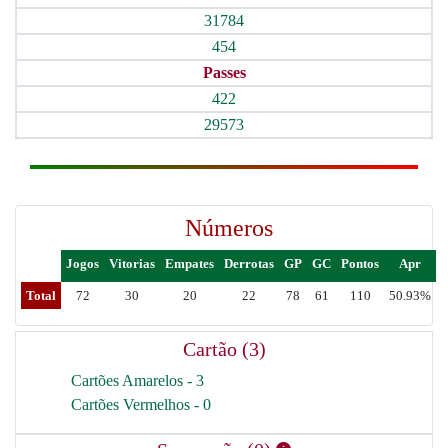
31784
454
Passes
422
29573
Números
Jogos
Vitorias
Empates
Derrotas
GP
GC
Pontos
Apr
Total
72
30
20
22
78
61
110
50.93%
Cartão (3)
Cartões Amarelos - 3
Cartões Vermelhos - 0