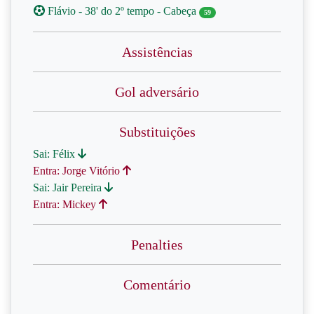
Flávio - 38' do 2º tempo - Cabeça
59
Assistências
Gol adversário
Substituições
Sai: Félix
Entra: Jorge Vitório
Sai: Jair Pereira
Entra: Mickey
Penalties
Comentário