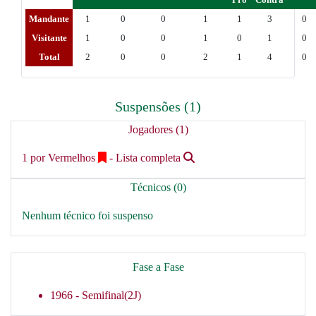
Mandante
1
0
0
1
1
3
0
Visitante
1
0
0
1
0
1
0
Total
2
0
0
2
1
4
0
Suspensões (1)
Jogadores (1)
1 por Vermelhos
- Lista completa
Técnicos (0)
Nenhum técnico foi suspenso
Fase a Fase
1966 -
Semifinal(2J)