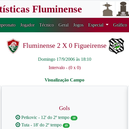
tísticas Fluminense
peonato
Jogador
Técnico
Geral
Jogos
Especial
Gráfico
Fluminense 2 X 0 Figueirense
Domingo 17/9/2006 às 18:10
Intervalo - (0 x 0)
Gols
Petkovic - 12' do 2º tempo
18
Tuta - 18' do 2º tempo
49