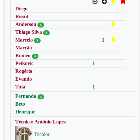
Diego
Rissut
Anderson
X
Thiago Silva
X
Marcelo
1
X
Marcão
Romeu
X
Petkovic
1
Rogério
Evando
Tuta
1
Fernando
X
Beto
Henrique
Técnico: Antônio Lopes
Tricolor