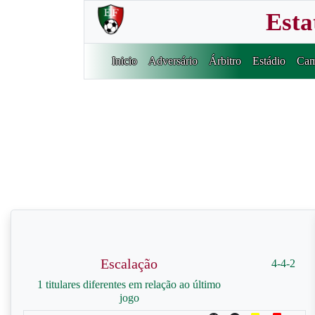
Esta
Inicio
Adversário
Árbitro
Estádio
Cam
Escalação
4-4-2
1 titulares diferentes em relação ao último
jogo