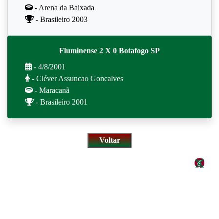
- Arena da Baixada
- Brasileiro 2003
Fluminense 2 X 0 Botafogo SP
- 4/8/2001
- Cléver Assuncao Goncalves
- Maracanã
- Brasileiro 2001