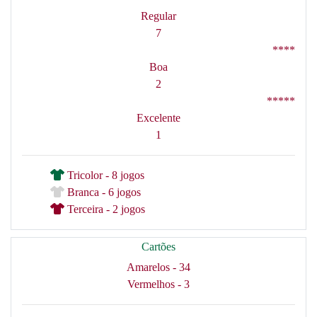
Regular
7
****
Boa
2
*****
Excelente
1
Tricolor - 8 jogos
Branca - 6 jogos
Terceira - 2 jogos
Cartões
Amarelos - 34
Vermelhos - 3