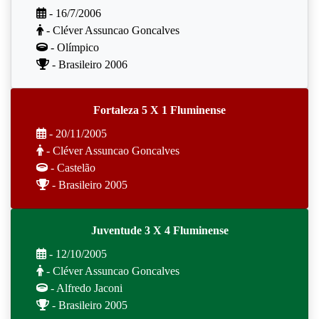
- 16/7/2006
- Cléver Assuncao Goncalves
- Olímpico
- Brasileiro 2006
Fortaleza 5 X 1 Fluminense
- 20/11/2005
- Cléver Assuncao Goncalves
- Castelão
- Brasileiro 2005
Juventude 3 X 4 Fluminense
- 12/10/2005
- Cléver Assuncao Goncalves
- Alfredo Jaconi
- Brasileiro 2005