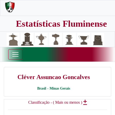
Estatísticas Fluminense
Cléver Assuncao Goncalves
Brasil - Minas Gerais
Classificação - ( Mais ou menos )