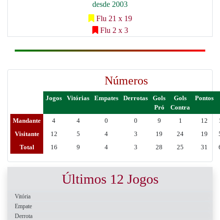
desde 2003
Flu 21 x 19
Flu 2 x 3
Números
Jogos
Vitórias
Empates
Derrotas
Gols
Gols
Pontos
Pró
Contra
Mandante
4
4
0
0
9
1
12
Visitante
12
5
4
3
19
24
19
Total
16
9
4
3
28
25
31
Últimos 12 Jogos
Vitória
Empate
Derrota