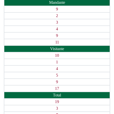
Mandante
9
2
3
4
9
11
Visitante
10
1
4
5
9
17
Total
19
3