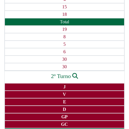
15
18
Total
19
8
5
6
30
30
2º Turno
J
V
E
D
GP
GC