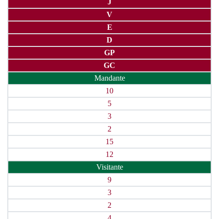
J
V
E
D
GP
GC
Mandante
10
5
3
2
15
12
Visitante
9
3
2
4