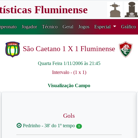
tísticas Fluminense
peonato
Jogador
Técnico
Geral
Jogos
Especial
Gráfico
São Caetano 1 X 1 Fluminense
Quarta Feira 1/11/2006 às 21:45
Intervalo - (1 x 1)
Gols
Pedrinho - 38' do 1º tempo
1