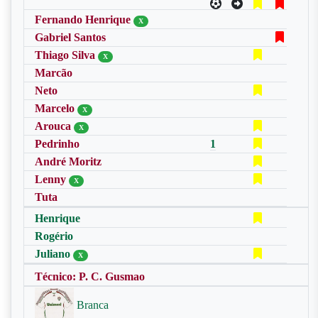
Fernando Henrique
X
Gabriel Santos
Thiago Silva
X
Marcão
Neto
Marcelo
X
Arouca
X
Pedrinho
1
André Moritz
Lenny
X
Tuta
Henrique
Rogério
Juliano
X
Técnico: P. C. Gusmao
Branca