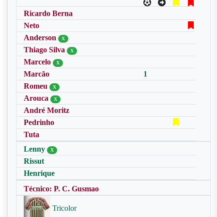
Ricardo Berna
Neto
Anderson
X
Thiago Silva
X
Marcelo
X
Marcão
1
Romeu
X
Arouca
X
André Moritz
Pedrinho
Tuta
Lenny
X
Rissut
Henrique
Técnico: P. C. Gusmao
Tricolor