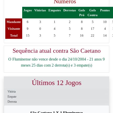
Números
Jogos
Vitórias
Empates
Derrotas
Gols
Gols
Pontos
Pró
Contra
Mandante
6
3
1
2
8
5
10
Visitante
9
0
4
5
8
17
4
Total
15
3
5
7
16
22
14
Sequência atual contra São Caetano
O Fluminense não vence desde o dia 24/10/2004 - 21 anos 9
meses 25 dias com 2 derrota(s) e 3 empate(s)
Últimos 12 Jogos
Vitória
Empate
Derrota
São Caetano 1 X 1 Fluminense