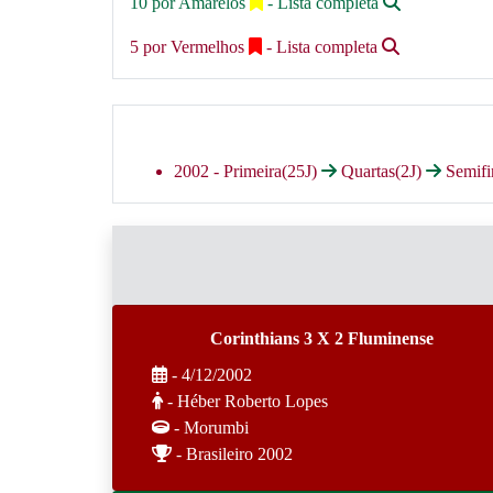
10 por Amarelos
- Lista completa
5 por Vermelhos
- Lista completa
2002 -
Primeira(25J)
Quartas(2J)
Semifi
Corinthians 3 X 2 Fluminense
- 4/12/2002
- Héber Roberto Lopes
- Morumbi
- Brasileiro 2002