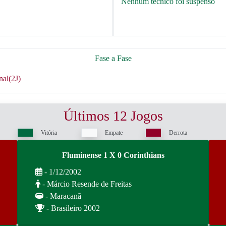
Nenhum técnico foi suspenso
Fase a Fase
nal(2J)
Últimos 12 Jogos
Vitória
Empate
Derrota
Fluminense 1 X 0 Corinthians
- 1/12/2002
- Márcio Resende de Freitas
- Maracanã
- Brasileiro 2002