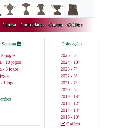
Camisa
Curiosidades
Contato
Créditos
e Semana
Colocações
10 jogos
2025 - 5º
a - 10 jogos
2024 - 13º
a - 3 jogos
2023 - 7º
jogos
2022 - 3º
 - 1 jogos
2021 - 7º
2020 - 5º
2019 - 14º
artões
2018 - 12º
2017 - 14º
2016 - 13º
Gráfico