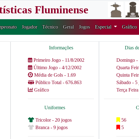
tísticas Fluminense
peonato
Jogador
Técnico
Geral
Jogos
Especial
Gráfico
Informações
Dias d
Primeiro Jogo - 11/8/2002
Domingo - 
Último Jogo - 4/12/2002
Quarta Feir
Média de Gols - 1.69
Quinta Feir
Público Total - 676.863
Sábado - 5 
Gráfico
Terça Feira
Uniformes
C
Tricolor - 20 jogos
56
Branca - 9 jogos
5