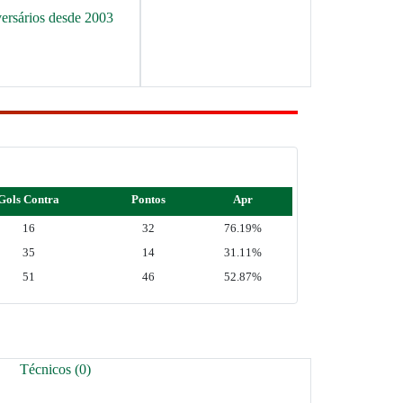
versários desde 2003
Gols Contra
Pontos
Apr
16
32
76.19%
35
14
31.11%
51
46
52.87%
Técnicos (0)