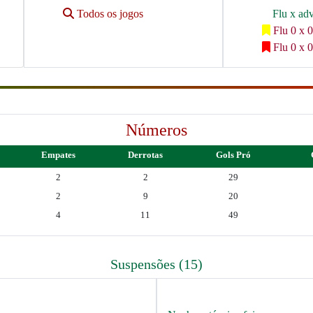
Todos os jogos
Flu x ad
Flu 0 x 0
Flu 0 x 0
Números
Empates
Derrotas
Gols Pró
2
2
29
2
9
20
4
11
49
Suspensões (15)