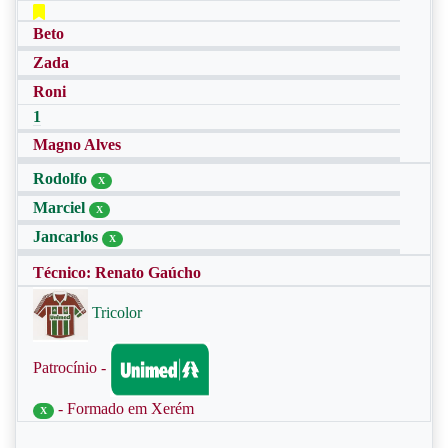
Beto
Zada
Roni
1
Magno Alves
Rodolfo
X
Marciel
X
Jancarlos
X
Técnico: Renato Gaúcho
Tricolor
Patrocínio -
- Formado em Xerém
X