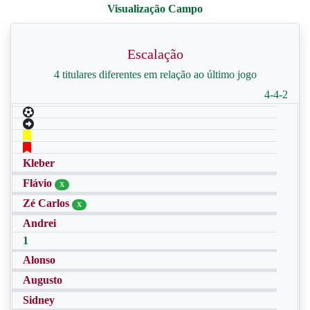
Escalação
4 titulares diferentes em relação ao último jogo
4-4-2
Kleber
Flávio
X
Zé Carlos
X
Andrei
1
Alonso
Augusto
Sidney