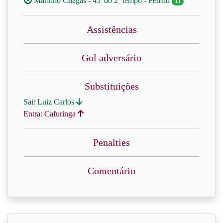
Marinho Chagas - 45' do 2º tempo - Penalti
13
Assistências
Gol adversário
Substituições
Sai: Luiz Carlos
Entra: Cafuringa
Penalties
Comentário