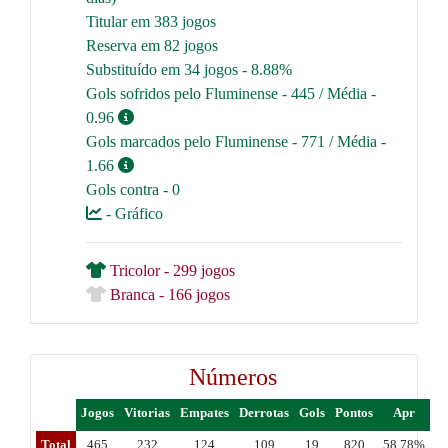
Titular em 383 jogos
Reserva em 82 jogos
Substituído em 34 jogos - 8.88%
Gols sofridos pelo Fluminense - 445 / Média -
0.96
Gols marcados pelo Fluminense - 771 / Média -
1.66
Gols contra - 0
- Gráfico
Tricolor - 299 jogos
Branca - 166 jogos
Números
Jogos
Vitorias
Empates
Derrotas
Gols
Pontos
Apr
Total
465
232
124
109
19
820
58.78%