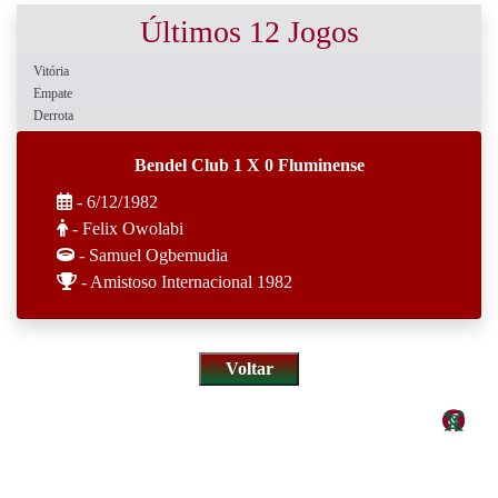
Últimos 12 Jogos
Vitória
Empate
Derrota
Bendel Club 1 X 0 Fluminense
- 6/12/1982
- Felix Owolabi
- Samuel Ogbemudia
- Amistoso Internacional 1982