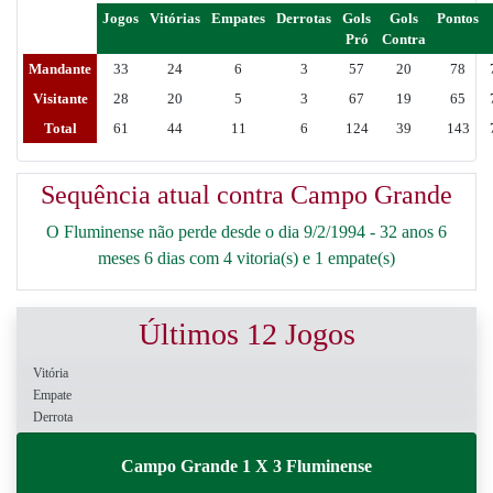
Jogos
Vitórias
Empates
Derrotas
Gols
Gols
Pontos
Pró
Contra
Mandante
33
24
6
3
57
20
78
Visitante
28
20
5
3
67
19
65
Total
61
44
11
6
124
39
143
Sequência atual contra Campo Grande
O Fluminense não perde desde o dia 9/2/1994 - 32 anos 6
meses 6 dias com 4 vitoria(s) e 1 empate(s)
Últimos 12 Jogos
Vitória
Empate
Derrota
Campo Grande 1 X 3 Fluminense