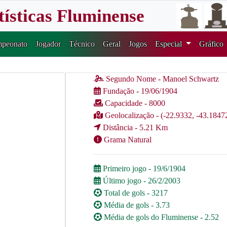
tísticas Fluminense
peonato
Jogador
Técnico
Geral
Jogos
Especial
Gráfico
Segundo Nome - Manoel Schwartz
Fundação - 19/06/1904
Capacidade - 8000
Geolocalização - (-22.9332, -43.1847
Distância - 5.21 Km
Grama Natural
Primeiro jogo - 19/6/1904
Último jogo - 26/2/2003
Total de gols - 3217
Média de gols - 3.73
Média de gols do Fluminense - 2.52