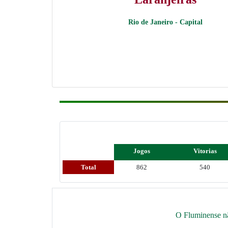
Rio de Janeiro - Capital
Jogos
Vitorias
Total
862
540
O Fluminense nã