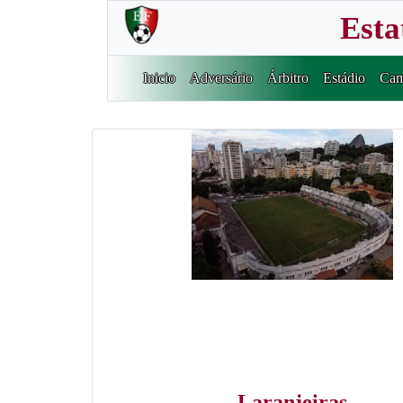
Esta
Inicio
Adversário
Árbitro
Estádio
Cam
Laranjeiras