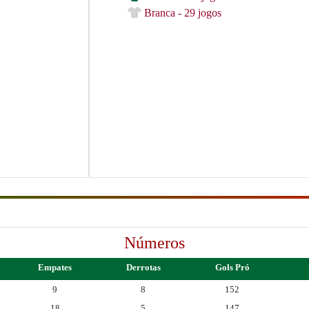
Branca - 29 jogos
Números
Empates
Derrotas
Gols Pró
9
8
152
18
5
147