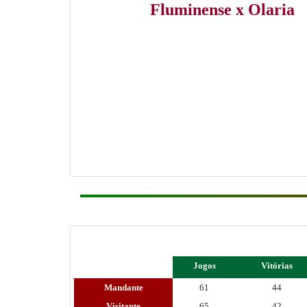
Fluminense x Olaria
Jogos
Vitórias
Mandante
61
44
Visitante
65
42