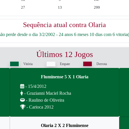
27
13
299
Sequência atual contra Olaria
o perde desde o dia 3/2/2002 - 24 anos 6 meses 10 dias com 6 vitoria(
Últimos 12 Jogos
Vitória
Empate
Derrota
Fluminense 5 X 1 Olaria
- 15/4/2012
- Grazianni Maciel Rocha
- Raulino de Oliveira
- Carioca 2012
Olaria 2 X 2 Fluminense