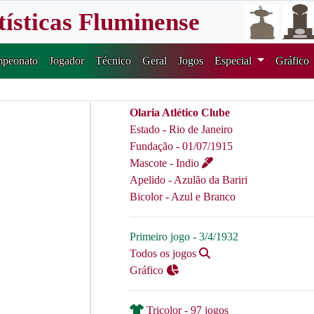
tísticas Fluminense
peonato
Jogador
Técnico
Geral
Jogos
Especial
Gráfico
Olaria Atlético Clube
Estado - Rio de Janeiro
Fundação - 01/07/1915
Mascote - Indio
Apelido - Azulão da Bariri
Bicolor - Azul e Branco
Primeiro jogo - 3/4/1932
Todos os jogos
Gráfico
Tricolor - 97 jogos