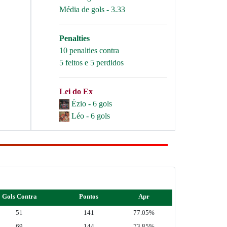
Média de gols - 3.33
Penalties
10 penalties contra
5 feitos e 5 perdidos
Lei do Ex
Ézio - 6 gols
Léo - 6 gols
Gols Contra
Pontos
Apr
51
141
77.05%
69
144
73.85%