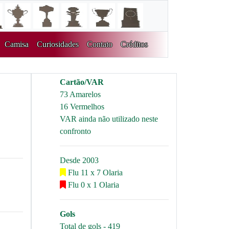
Camisa
Curiosidades
Contato
Créditos
Cartão/VAR
73 Amarelos
16 Vermelhos
VAR ainda não utilizado neste
confronto
Desde 2003
Flu 11 x 7 Olaria
Flu 0 x 1 Olaria
Gols
Total de gols - 419