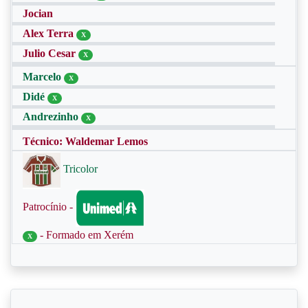
Jocian
Alex Terra
X
Julio Cesar
X
Marcelo
X
Didé
X
Andrezinho
X
Técnico: Waldemar Lemos
Tricolor
Patrocínio -
- Formado em Xerém
X