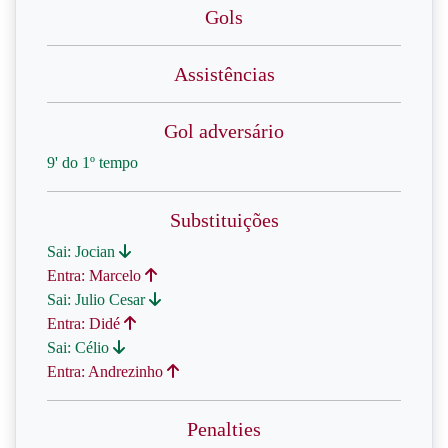
Gols
Assistências
Gol adversário
9' do 1º tempo
Substituições
Sai: Jocian
Entra: Marcelo
Sai: Julio Cesar
Entra: Didé
Sai: Célio
Entra: Andrezinho
Penalties