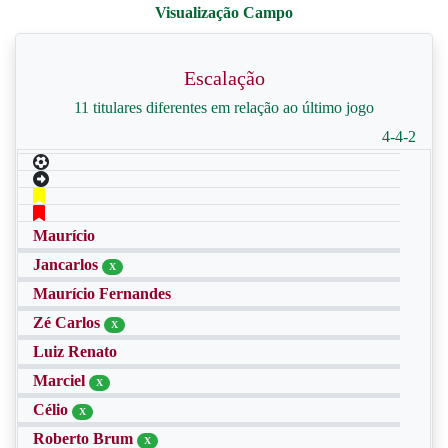
Escalação
11 titulares diferentes em relação ao último jogo
4-4-2
Maurício
Jancarlos
X
Maurício Fernandes
Zé Carlos
X
Luiz Renato
Marciel
X
Célio
X
Roberto Brum
X