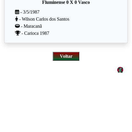
Fluminense 0 X 0 Vasco
- 3/5/1987
- Wilson Carlos dos Santos
- Maracanã
- Carioca 1987