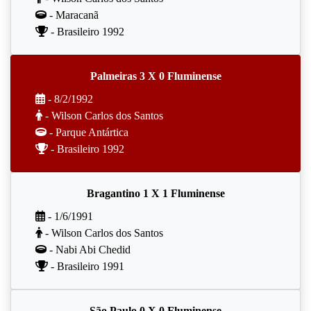
- Maracanã
- Brasileiro 1992
Palmeiras 3 X 0 Fluminense
- 8/2/1992
- Wilson Carlos dos Santos
- Parque Antártica
- Brasileiro 1992
Bragantino 1 X 1 Fluminense
- 1/6/1991
- Wilson Carlos dos Santos
- Nabi Abi Chedid
- Brasileiro 1991
São Paulo 0 X 0 Fluminense