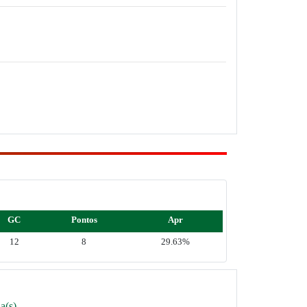
GC
Pontos
Apr
12
8
29.63%
a(s)