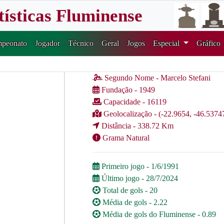
tísticas Fluminense
peonato
Jogador
Técnico
Geral
Jogos
Especial
Gráfico
Segundo Nome - Marcelo Stefani
Fundação - 1949
Capacidade - 16119
Geolocalização - (-22.9654, -46.5374
Distância - 338.72 Km
Grama Natural
Primeiro jogo - 1/6/1991
Último jogo - 28/7/2024
Total de gols - 20
Média de gols - 2.22
Média de gols do Fluminense - 0.89