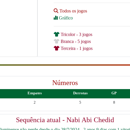
Todos os jogos
Gráfico
Tricolor - 3 jogos
Branca - 5 jogos
Terceira - 1 jogos
Números
Empates
Derrotas
GP
2
5
8
Sequência atual - Nabi Abi Chedid
luminense não perde desde o dia 28/7/2024 - 2 anos 9 dias com 1 vitori