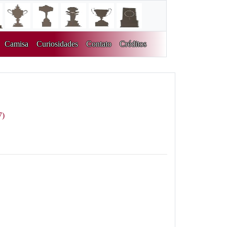
Camisa
Curiosidades
Contato
Créditos
7)