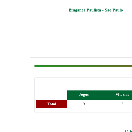
Braganca Paulista - Sao Paulo
Jogos
Vitorias
Total
9
2
O F