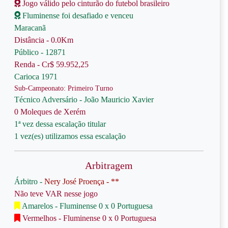
Jogo válido pelo cinturão do futebol brasileiro
Fluminense foi desafiado e venceu
Maracanã
Distância - 0.0Km
Público - 12871
Renda - Cr$ 59.952,25
Carioca 1971
Sub-Campeonato: Primeiro Turno
Técnico Adversário - João Mauricio Xavier
0 Moleques de Xerém
1ª vez dessa escalação titular
1 vez(es) utilizamos essa escalação
Arbitragem
Árbitro -
Nery José Proença - **
Não teve VAR nesse jogo
Amarelos - Fluminense 0 x 0 Portuguesa
Vermelhos - Fluminense 0 x 0 Portuguesa