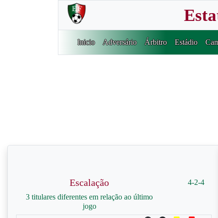
Esta
Inicio
Adversário
Árbitro
Estádio
Cam
Escalação
4-2-4
3 titulares diferentes em relação ao último
jogo