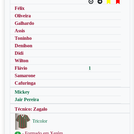
Félix
Oliveira
Galhardo
Assis
Toninho
Denílson
Didi
Wilton
Flávio
1
Samarone
Cafuringa
Mickey
Jair Pereira
Técnico: Zagalo
Tricolor
- Formado em Xerém
X