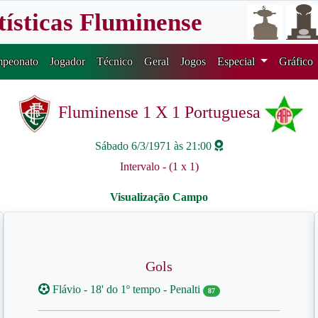
tísticas Fluminense
peonato
Jogador
Técnico
Geral
Jogos
Especial
Gráfico
Fluminense 1 X 1 Portuguesa
Sábado 6/3/1971 às 21:00
Intervalo - (1 x 1)
Gols
Flávio - 18' do 1º tempo - Penalti
87