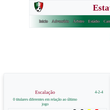
Esta
Inicio
Adversário
Árbitro
Estádio
Cam
Escalação
4-2-4
0 titulares diferentes em relação ao último
jogo