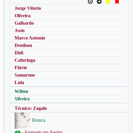
Jorge Vitório
Oliveira
Galhardo
Assis
Marco Antonio
Denílson
Didi
Cafuringa
Flávio
Samarone
Lula
Wilton
Silveira
Técnico: Zagalo
Branca
- Formado em Xerém
X