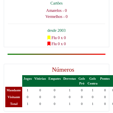
Cartões
Amarelos - 0
Vermelhos - 0
desde 2003
Flu 0 x 0
Flu 0 x 0
Números
Jogos
Vitórias
Empates
Derrotas
Gols
Gols
Pontos
Pró
Contra
Mandante
1
0
0
1
0
1
0
Visitante
0
0
0
0
0
0
0
Total
1
0
0
1
0
1
0