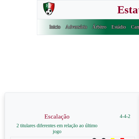
Esta
Inicio
Adversário
Árbitro
Estádio
Cam
Escalação
4-4-2
2 titulares diferentes em relação ao último
jogo