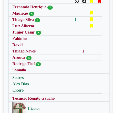
Fernando Henrique
X
Maurício
X
Thiago Silva
1
X
Luiz Alberto
Junior Cesar
X
Fabinho
David
Thiago Neves
1
Arouca
X
Rodrigo Tiuí
X
Somália
Soares
Alex Dias
Cícero
Técnico: Renato Gaúcho
Tricolor