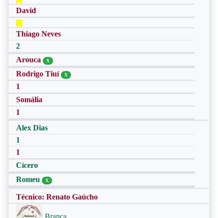
David
Thiago Neves
2
Arouca
X
Rodrigo Tiuí
X
1
Somália
1
Alex Dias
1
1
Cícero
Romeu
X
Técnico: Renato Gaúcho
Branca