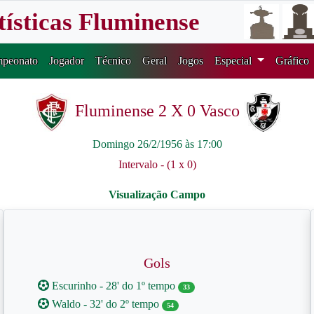
tísticas Fluminense
peonato
Jogador
Técnico
Geral
Jogos
Especial
Gráfico
Fluminense 2 X 0 Vasco
Domingo 26/2/1956 às 17:00
Intervalo - (1 x 0)
Gols
Escurinho - 28' do 1º tempo
33
Waldo - 32' do 2º tempo
54