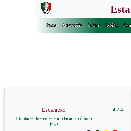
Esta
Inicio
Adversário
Árbitro
Estádio
Cam
Escalação
4-2-4
1 titulares diferentes em relação ao último
jogo