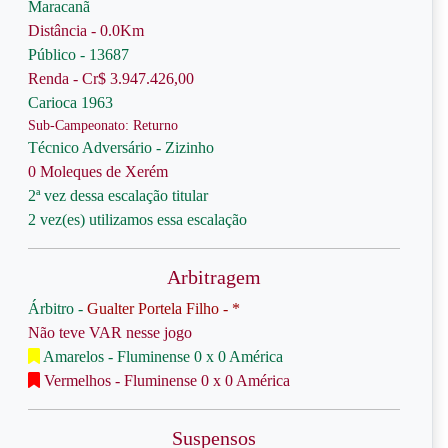
Maracanã
Distância - 0.0Km
Público - 13687
Renda - Cr$ 3.947.426,00
Carioca 1963
Sub-Campeonato: Returno
Técnico Adversário - Zizinho
0 Moleques de Xerém
2ª vez dessa escalação titular
2 vez(es) utilizamos essa escalação
Arbitragem
Árbitro -
Gualter Portela Filho - *
Não teve VAR nesse jogo
Amarelos - Fluminense 0 x 0 América
Vermelhos - Fluminense 0 x 0 América
Suspensos