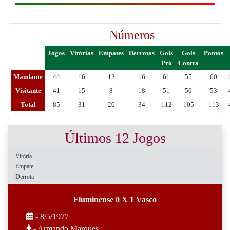
Números
Jogos
Vitórias
Empates
Derrotas
Gols
Gols
Pontos
Pró
Contra
Mandante
44
16
12
16
61
55
60
Visitante
41
15
8
18
51
50
53
Total
85
31
20
34
112
105
113
Últimos 12 Jogos
Vitória
Empate
Derrota
Fluminense 0 X 1 Vasco
- 8/5/1977
- Armando Marques