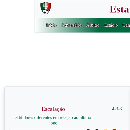
Esta
Inicio
Adversário
Árbitro
Estádio
Cam
Escalação
4-3-3
3 titulares diferentes em relação ao último
jogo