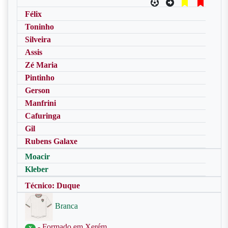
Félix
Toninho
Silveira
Assis
Zé Maria
Pintinho
Gerson
Manfrini
Cafuringa
Gil
Rubens Galaxe
Moacir
Kleber
Técnico: Duque
Branca
- Formado em Xerém
X