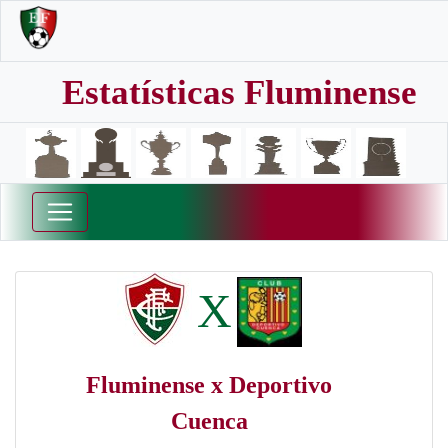
Estatísticas Fluminense
X
Fluminense x Deportivo
Cuenca