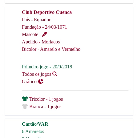
Club Deportivo Cuenca
País - Equador
Fundação - 24/03/1071
Mascote -
Apelido - Moriacos
Bicolor - Amarelo e Vermelho
Primeiro jogo - 20/9/2018
Todos os jogos
Gráfico
Tricolor - 1 jogos
Branca - 1 jogos
Cartão/VAR
6 Amarelos