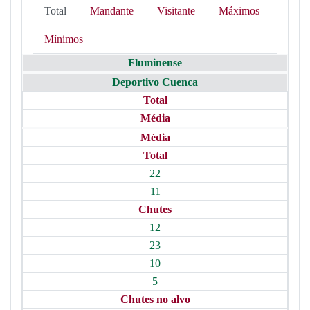
Total
Mandante
Visitante
Máximos
Mínimos
Fluminense
Deportivo Cuenca
Total
Média
Média
Total
22
11
Chutes
12
23
10
5
Chutes no alvo