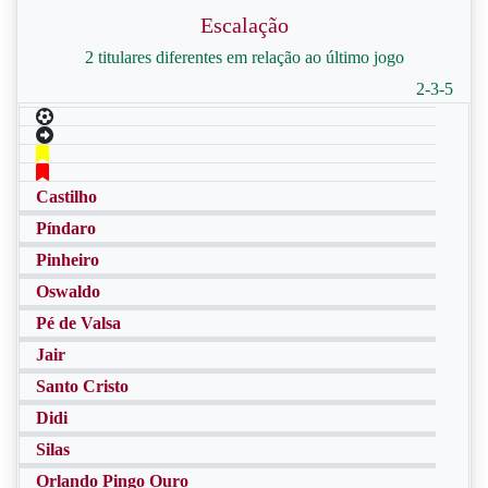
Escalação
2 titulares diferentes em relação ao último jogo
2-3-5
Castilho
Píndaro
Pinheiro
Oswaldo
Pé de Valsa
Jair
Santo Cristo
Didi
Silas
Orlando Pingo Ouro