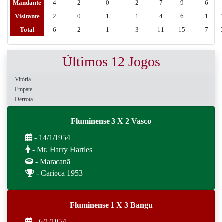
Mandante
4
2
0
2
7
9
6
Visitante
2
0
1
1
4
6
1
Total
6
2
1
3
11
15
7
Últimos 12 Jogos
Vitória
Empate
Derrota
Fluminense 3 X 2 Vasco
- 14/1/1954
- Mr. Harry Hartles
- Maracanã
- Carioca 1953
Fluminense 1 X 3 Bangu
- 6/1/1954