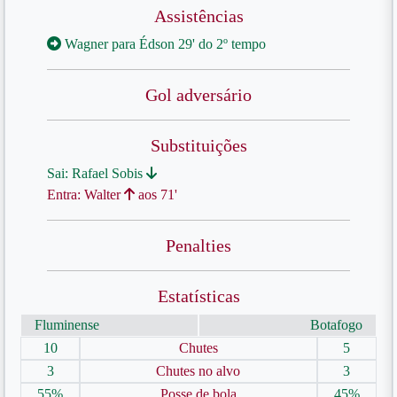
Assistências
Wagner para Édson 29' do 2º tempo
Gol adversário
Substituições
Sai: Rafael Sobis
Entra: Walter
aos 71'
Penalties
Estatísticas
Fluminense
Botafogo
10
Chutes
5
3
Chutes no alvo
3
55%
Posse de bola
45%