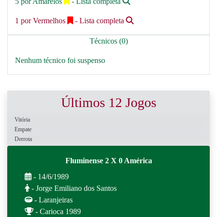
5 por Amarelos
- Lista completa
1 por Vermelhos
- Lista completa
Técnicos (0)
Nenhum técnico foi suspenso
Últimos 12 Jogos
Vitória
Empate
Derrota
Fluminense 2 X 0 América
- 14/6/1989
- Jorge Emiliano dos Santos
- Laranjeiras
- Carioca 1989