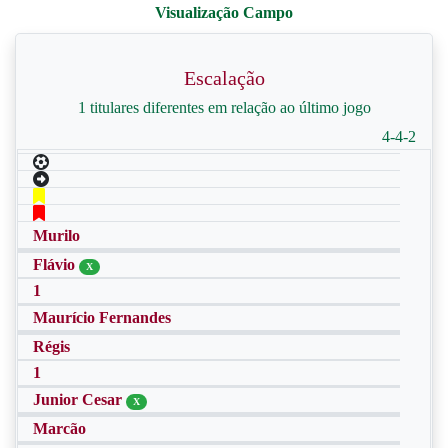
Escalação
1 titulares diferentes em relação ao último jogo
4-4-2
Murilo
Flávio
X
1
Maurício Fernandes
Régis
1
Junior Cesar
X
Marcão