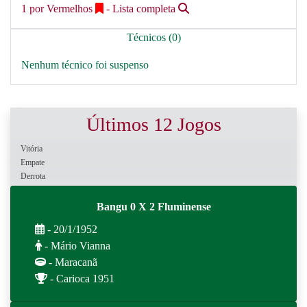
1 por Vermelhos
- Lista completa
Técnicos (0)
Nenhum técnico foi suspenso
Últimos 12 Jogos
Vitória
Empate
Derrota
Bangu 0 X 2 Fluminense
- 20/1/1952
- Mário Vianna
- Maracanã
- Carioca 1951