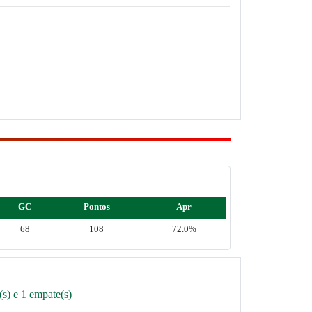
GC
Pontos
Apr
68
108
72.0%
s) e 1 empate(s)