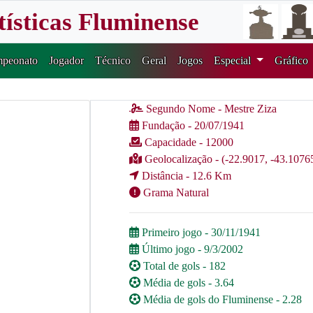
tísticas Fluminense
peonato
Jogador
Técnico
Geral
Jogos
Especial
Gráfico
Segundo Nome - Mestre Ziza
Fundação - 20/07/1941
Capacidade - 12000
Geolocalização - (-22.9017, -43.1076
Distância - 12.6 Km
Grama Natural
Primeiro jogo - 30/11/1941
Último jogo - 9/3/2002
Total de gols - 182
Média de gols - 3.64
Média de gols do Fluminense - 2.28