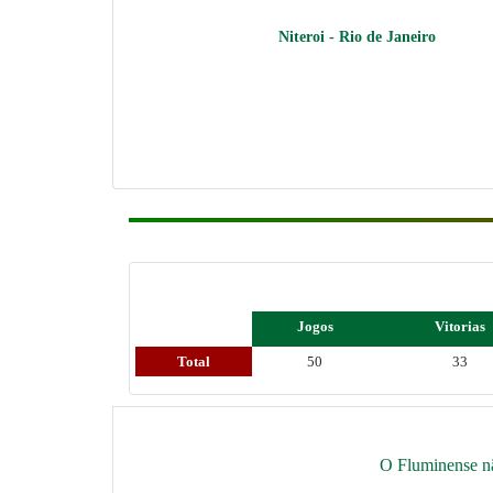
Niteroi - Rio de Janeiro
Jogos
Vitorias
Total
50
33
O Fluminense nã