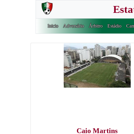
Esta
Inicio
Adversário
Árbitro
Estádio
Cam
Caio Martins