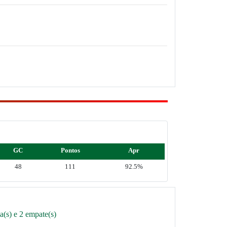
GC
Pontos
Apr
48
111
92.5%
a(s) e 2 empate(s)