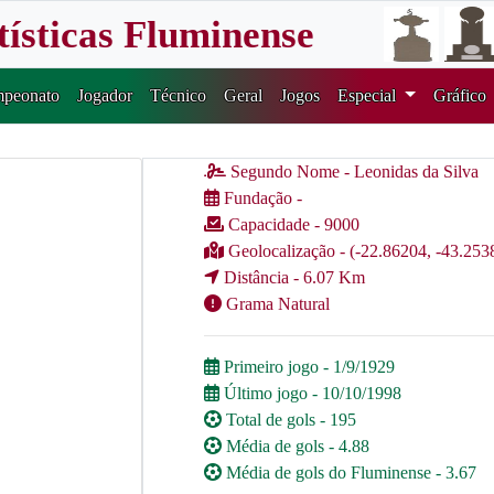
tísticas Fluminense
peonato
Jogador
Técnico
Geral
Jogos
Especial
Gráfico
Segundo Nome - Leonidas da Silva
Fundação -
Capacidade - 9000
Geolocalização - (-22.86204, -43.253
Distância - 6.07 Km
Grama Natural
Primeiro jogo - 1/9/1929
Último jogo - 10/10/1998
Total de gols - 195
Média de gols - 4.88
Média de gols do Fluminense - 3.67