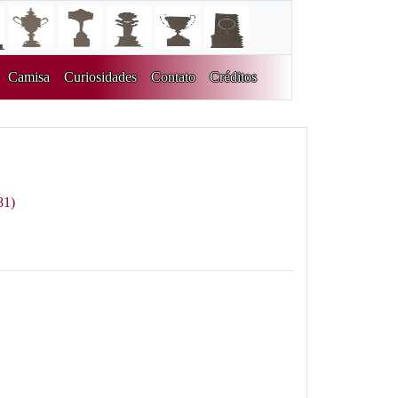
Camisa
Curiosidades
Contato
Créditos
81)