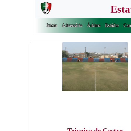
Esta
Inicio
Adversário
Árbitro
Estádio
Cam
Teixeira de Castro