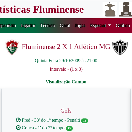
tísticas Fluminense
peonato
Jogador
Técnico
Geral
Jogos
Especial
Gráfico
Fluminense 2 X 1 Atlético MG
Quinta Feira 29/10/2009 às 21:00
Intervalo - (1 x 0)
Gols
Fred - 33' do 1º tempo - Penalti
13
Conca - 1' do 2º tempo
19