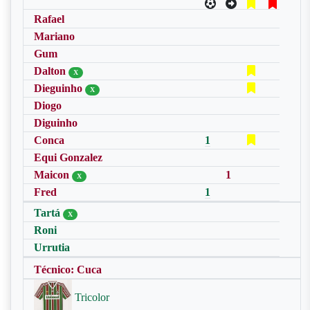
Rafael
Mariano
Gum
Dalton
X
Dieguinho
X
Diogo
Diguinho
Conca
1
Equi Gonzalez
Maicon
1
X
Fred
1
Tartá
X
Roni
Urrutia
Técnico: Cuca
Tricolor