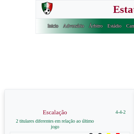
Esta
Inicio
Adversário
Árbitro
Estádio
Cam
Escalação
4-4-2
2 titulares diferentes em relação ao último
jogo