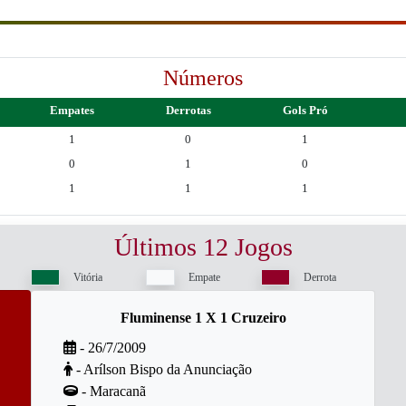
Números
Empates
Derrotas
Gols Pró
1
0
1
0
1
0
1
1
1
Últimos 12 Jogos
Vitória
Empate
Derrota
Fluminense 1 X 1 Cruzeiro
- 26/7/2009
- Arílson Bispo da Anunciação
- Maracanã