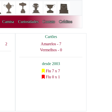
Camisa
Curiosidades
Contato
Créditos
Cartões
2
Amarelos - 7
Vermelhos - 0
desde 2003
Flu 7 x 7
Flu 0 x 1