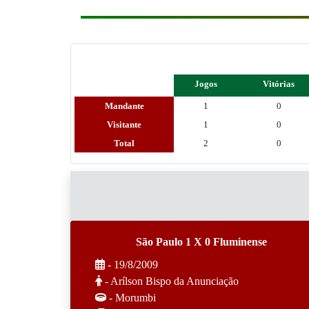
Jogos
Vitórias
Mandante
1
0
Visitante
1
0
Total
2
0
São Paulo 1 X 0 Fluminense
- 19/8/2009
- Arílson Bispo da Anunciação
- Morumbi