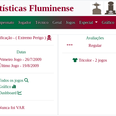
tísticas Fluminense
peonato
Jogador
Técnico
Geral
Jogos
Especial
Gráfico
ificação - ( Extremo Perigo )
Avaliações
***
Regular
Datas
Primeiro Jogo - 26/7/2009
Tricolor - 2 jogos
Último Jogo - 19/8/2009
Todos os jogos
Gráfico
Dashboard
Nunca foi VAR