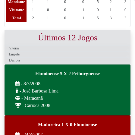
Mandante
1
1
0
0
5
2
3
Visitante
1
0
0
1
0
1
0
Total
2
1
0
1
5
3
3
Últimos 12 Jogos
Vitória
Empate
Derrota
Fluminense 5 X 2 Friburguense
- 8/3/2008
- José Barbosa Lima
- Maracanã
- Carioca 2008
Madureira 1 X 0 Fluminense
- 24/3/2007