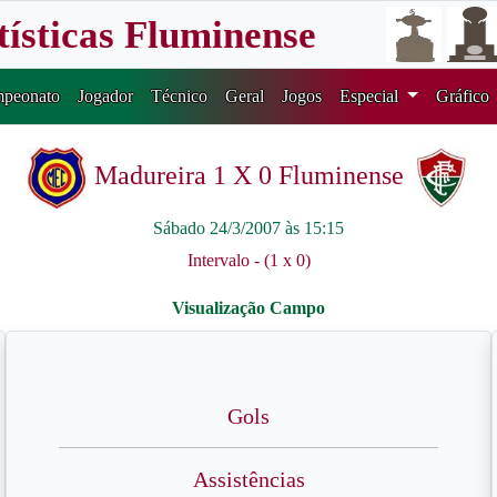
tísticas Fluminense
peonato
Jogador
Técnico
Geral
Jogos
Especial
Gráfico
Madureira 1 X 0 Fluminense
Sábado 24/3/2007 às 15:15
Intervalo - (1 x 0)
Gols
Assistências