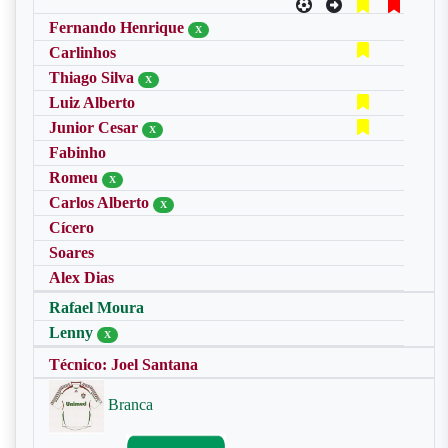
Fernando Henrique
X
Carlinhos
Thiago Silva
X
Luiz Alberto
Junior Cesar
X
Fabinho
Romeu
X
Carlos Alberto
X
Cícero
Soares
Alex Dias
Rafael Moura
Lenny
X
Técnico: Joel Santana
Branca