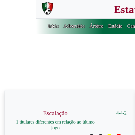
Esta
Inicio
Adversário
Árbitro
Estádio
Cam
Escalação
4-4-2
1 titulares diferentes em relação ao último
jogo