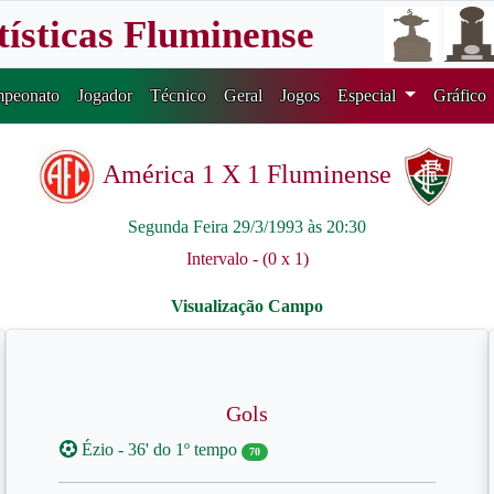
tísticas Fluminense
peonato
Jogador
Técnico
Geral
Jogos
Especial
Gráfico
América 1 X 1 Fluminense
Segunda Feira 29/3/1993 às 20:30
Intervalo - (0 x 1)
Gols
Ézio - 36' do 1º tempo
70