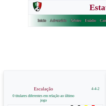
Esta
Inicio
Adversário
Árbitro
Estádio
Cam
Escalação
4-4-2
0 titulares diferentes em relação ao último
jogo