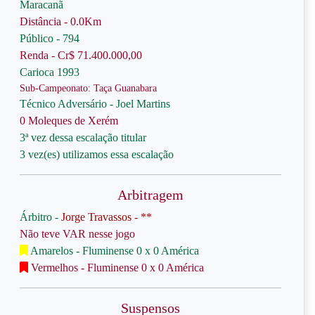
Maracanã
Distância - 0.0Km
Público - 794
Renda - Cr$ 71.400.000,00
Carioca 1993
Sub-Campeonato: Taça Guanabara
Técnico Adversário - Joel Martins
0 Moleques de Xerém
3ª vez dessa escalação titular
3 vez(es) utilizamos essa escalação
Arbitragem
Árbitro -
Jorge Travassos - **
Não teve VAR nesse jogo
Amarelos - Fluminense 0 x 0 América
Vermelhos - Fluminense 0 x 0 América
Suspensos