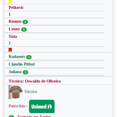
Petkovic
1
Romeu
X
Lenny
X
Tuta
1
Radamés
X
Cláudio Pitbul
Juliano
X
Técnico: Oswaldo de Oliveira
Tricolor
Patrocínio -
- Formado em Xerém