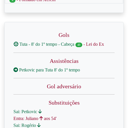
X
Gols
Tuta - 8' do 1º tempo - Cabeça
- Lei do Ex
43
Assistências
Petkovic para Tuta 8' do 1º tempo
Gol adversário
Substituições
Sai: Petkovic
Entra: Juliano
aos 54'
Sai: Rogério