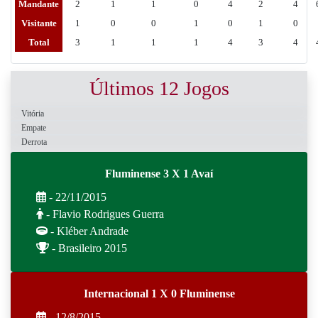
Mandante
2
1
1
0
4
2
4
Visitante
1
0
0
1
0
1
0
Total
3
1
1
1
4
3
4
Últimos 12 Jogos
Vitória
Empate
Derrota
Fluminense 3 X 1 Avaí
- 22/11/2015
- Flavio Rodrigues Guerra
- Kléber Andrade
- Brasileiro 2015
Internacional 1 X 0 Fluminense
- 12/8/2015