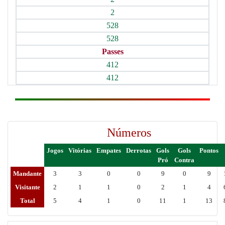
2
528
528
Passes
412
412
Números
Jogos
Vitórias
Empates
Derrotas
Gols
Gols
Pontos
Pró
Contra
Mandante
3
3
0
0
9
0
9
Visitante
2
1
1
0
2
1
4
Total
5
4
1
0
11
1
13