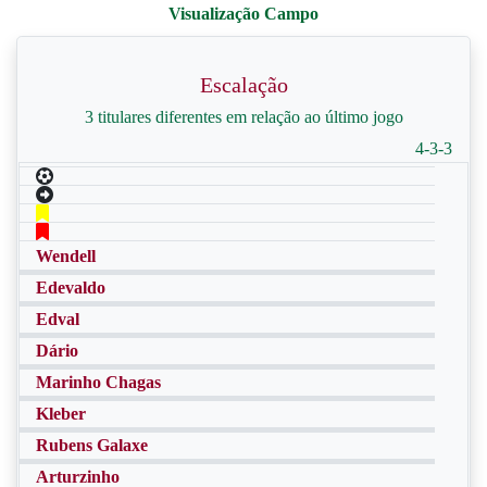
Escalação
3 titulares diferentes em relação ao último jogo
4-3-3
Wendell
Edevaldo
Edval
Dário
Marinho Chagas
Kleber
Rubens Galaxe
Arturzinho