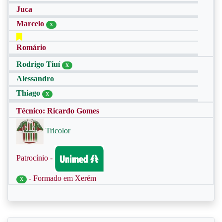
Juca
Marcelo
X
Romário
Rodrigo Tiuí
X
Alessandro
Thiago
X
Técnico: Ricardo Gomes
Tricolor
Patrocínio -
- Formado em Xerém
X