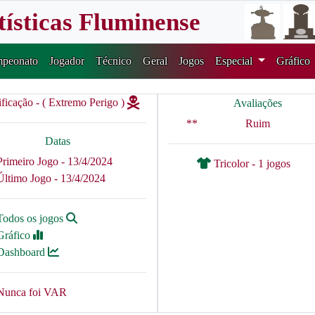
tísticas Fluminense
peonato
Jogador
Técnico
Geral
Jogos
Especial
Gráfico
ificação - ( Extremo Perigo )
Avaliações
**
Ruim
Datas
Primeiro Jogo - 13/4/2024
Tricolor - 1 jogos
Último Jogo - 13/4/2024
Todos os jogos
Gráfico
Dashboard
Nunca foi VAR