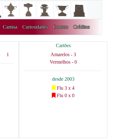
Camisa
Curiosidades
Contato
Créditos
Cartões
1
Amarelos - 3
Vermelhos - 0
desde 2003
Flu 3 x 4
Flu 0 x 0