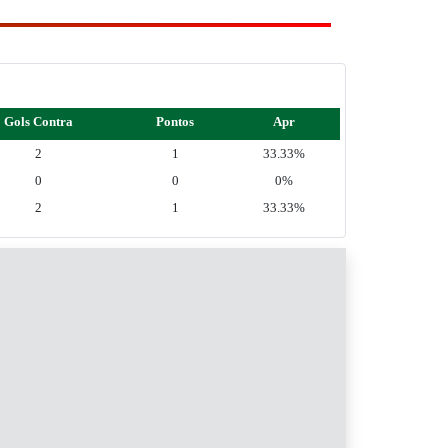
Gols Contra
Pontos
Apr
2
1
33.33%
0
0
0%
2
1
33.33%