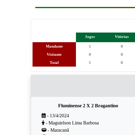
Jogos
Vitórias
Mandante
1
0
Visitante
0
0
Total
1
0
Fluminense 2 X 2 Bragantino
- 13/4/2024
- Maguielson Lima Barbosa
- Maracanã