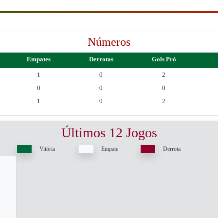
Números
Empates
Derrotas
Gols Pró
1
0
2
0
0
0
1
0
2
Últimos 12 Jogos
Vitória
Empate
Derrota