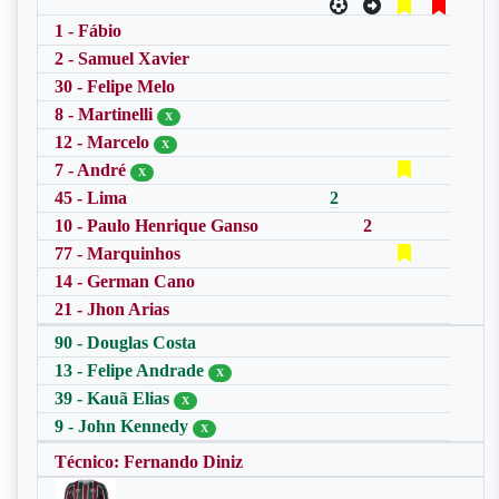
1 - Fábio
2 - Samuel Xavier
30 - Felipe Melo
8 - Martinelli
X
12 - Marcelo
X
7 - André
X
45 - Lima
2
10 - Paulo Henrique Ganso
2
77 - Marquinhos
14 - German Cano
21 - Jhon Arias
90 - Douglas Costa
13 - Felipe Andrade
X
39 - Kauã Elias
X
9 - John Kennedy
X
Técnico: Fernando Diniz