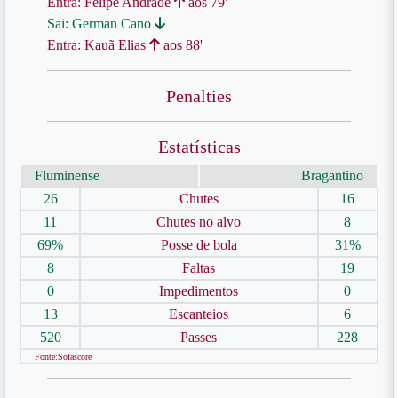
Entra: Felipe Andrade
aos 79'
Sai: German Cano
Entra: Kauã Elias
aos 88'
Penalties
Estatísticas
Fluminense
Bragantino
26
Chutes
16
11
Chutes no alvo
8
69%
Posse de bola
31%
8
Faltas
19
0
Impedimentos
0
13
Escanteios
6
520
Passes
228
Fonte:Sofascore