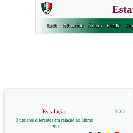
Esta
Inicio
Adversário
Árbitro
Estádio
Cam
Escalação
4-3-3
0 titulares diferentes em relação ao último
jogo