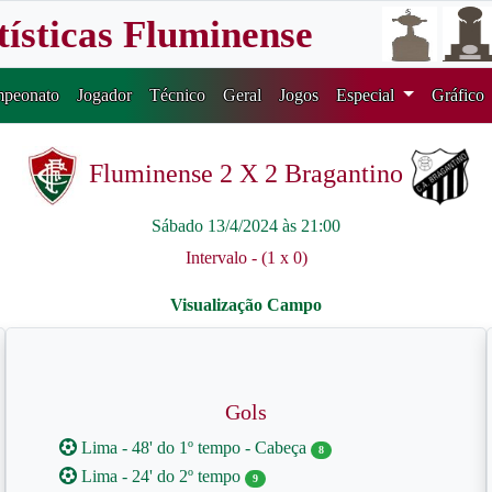
tísticas Fluminense
peonato
Jogador
Técnico
Geral
Jogos
Especial
Gráfico
Fluminense 2 X 2 Bragantino
Sábado 13/4/2024 às 21:00
Intervalo - (1 x 0)
Gols
Lima - 48' do 1º tempo - Cabeça
8
Lima - 24' do 2º tempo
9